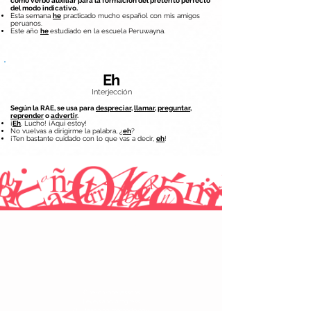
como verbo auxiliar para la formación del pretérito perfecto
del modo indicativo.
Esta semana
he
practicado mucho español con mis amigos
peruanos.
Este año
he
estudiado en la escuela Peruwayna.
Eh
Interjección
Según la RAE, se usa para
despreciar
,
llamar
,
preguntar
,
reprender
o
advertir
.
¡
Eh
, Lucho! ¡Aqui estoy!
No vuelvas a dirigirme la palabra, ¿
eh
?
¡Ten bastante cuidado con lo que vas a decir,
eh
!
CHANGE YOUR LANGUAGE
ACADEMIC INFORMATION
One-on-one lessons
Levels and progress
Our teaching methodology