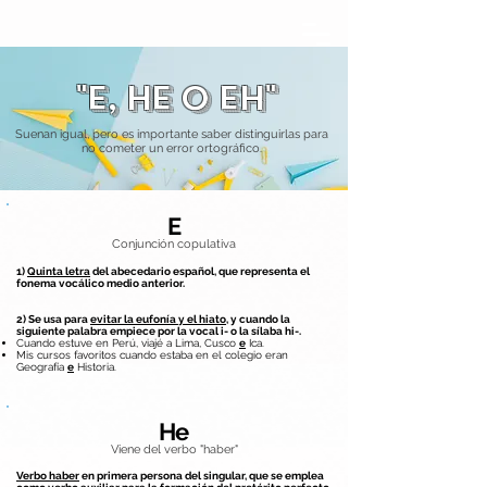
"E, HE O EH"
Suenan igual, pero es importante saber distinguirlas para
no cometer un error ortográfico.
E
Conjunción copulativa
1)
Quinta letra
del abecedario español, que representa el
fonema vocálico medio anterior.
2) Se usa para
evitar la eufonía y el hiato
, y cuando la
siguiente palabra empiece por la vocal i- o la sílaba hi-.
Cuando estuve en Perú, viajé a Lima, Cusco
e
Ica.
Mis cursos favoritos cuando estaba en el colegio eran
Geografía
e
Historia.
He
Viene del verbo "haber"
Verbo haber
en primera persona del singular, que se emplea